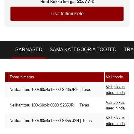
25.77
Hind Kokku km-ga:
€
Lisa tellimusele
SARNASED
SAMA KATEGOORIA TOOTED
TRA
Toote nimetus
Vali toode
Vali pikkus
Nelikanttoru 100x60x4x12000 S235JRH | Teras
näed hinda
Vali pikkus
Nelikanttoru 100x60x4x6000 S235JRH | Teras
näed hinda
Vali pikkus
Nelikanttoru 100x60x4x12000 S355 J2H | Teras
näed hinda