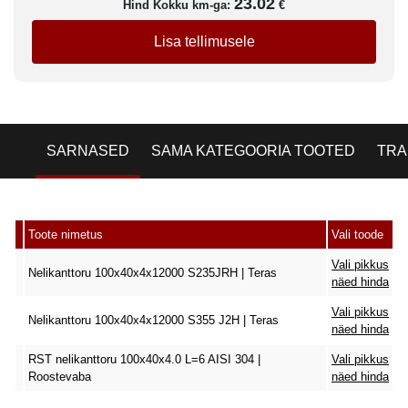
23.02
Hind Kokku km-ga:
€
Lisa tellimusele
SARNASED
SAMA KATEGOORIA TOOTED
TRA
Toote nimetus
Vali toode
Vali pikkus
Nelikanttoru 100x40x4x12000 S235JRH | Teras
näed hinda
Vali pikkus
Nelikanttoru 100x40x4x12000 S355 J2H | Teras
näed hinda
RST nelikanttoru 100x40x4.0 L=6 AISI 304 |
Vali pikkus
Roostevaba
näed hinda