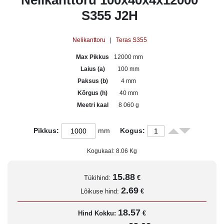
Nelikanttoru 100x40x4x12000
S355 J2H
Nelikanttoru
|
Teras S355
Max Pikkus
12000 mm
Laius (a)
100 mm
Paksus (b)
4 mm
Kõrgus (h)
40 mm
Meetri kaal
8 060 g
Pikkus:
mm
Kogus:
Kogukaal:
8.06
Kg
15.88
Tükihind:
€
2.69
Lõikuse hind:
€
18.57
Hind Kokku:
€