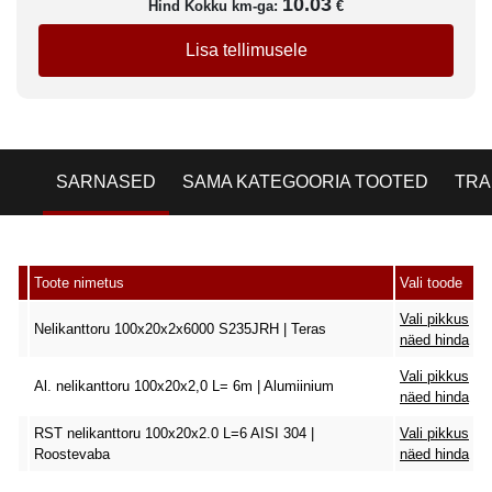
10.03
Hind Kokku km-ga:
€
Lisa tellimusele
SARNASED
SAMA KATEGOORIA TOOTED
TRA
Toote nimetus
Vali toode
Vali pikkus
Nelikanttoru 100x20x2x6000 S235JRH | Teras
näed hinda
Vali pikkus
Al. nelikanttoru 100x20x2,0 L= 6m | Alumiinium
näed hinda
RST nelikanttoru 100x20x2.0 L=6 AISI 304 |
Vali pikkus
Roostevaba
näed hinda