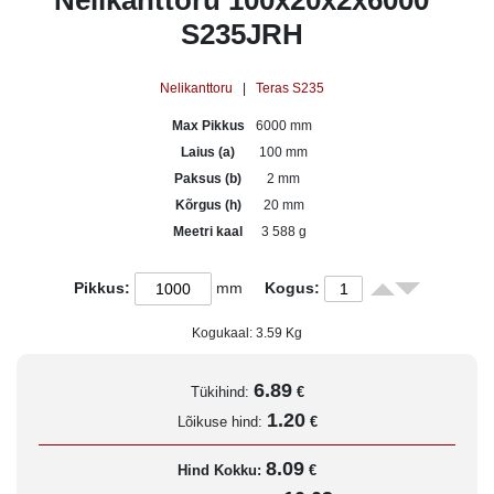
Nelikanttoru 100x20x2x6000
S235JRH
Nelikanttoru
|
Teras S235
Max Pikkus
6000 mm
Laius (a)
100 mm
Paksus (b)
2 mm
Kõrgus (h)
20 mm
Meetri kaal
3 588 g
Pikkus:
mm
Kogus:
Kogukaal:
3.59
Kg
6.89
Tükihind:
€
1.20
Lõikuse hind:
€
8.09
Hind Kokku:
€