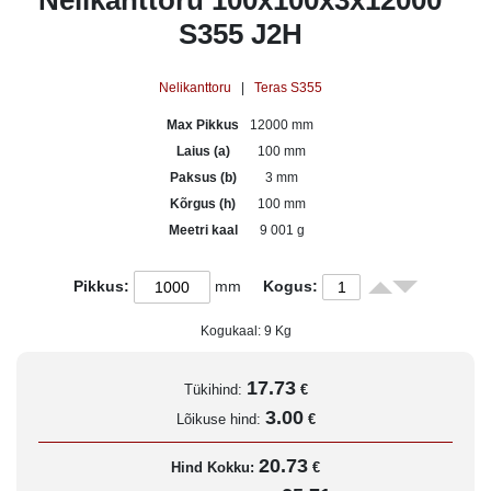
Nelikanttoru 100x100x3x12000
S355 J2H
Nelikanttoru
|
Teras S355
Max Pikkus
12000 mm
Laius (a)
100 mm
Paksus (b)
3 mm
Kõrgus (h)
100 mm
Meetri kaal
9 001 g
Pikkus:
mm
Kogus:
Kogukaal:
9
Kg
17.73
Tükihind:
€
3.00
Lõikuse hind:
€
20.73
Hind Kokku:
€