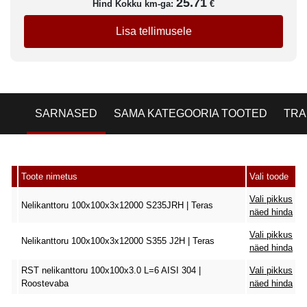
25.71
Hind Kokku km-ga:
€
Lisa tellimusele
SARNASED
SAMA KATEGOORIA TOOTED
TRA
Toote nimetus
Vali toode
Vali pikkus
Nelikanttoru 100x100x3x12000 S235JRH | Teras
näed hinda
Vali pikkus
Nelikanttoru 100x100x3x12000 S355 J2H | Teras
näed hinda
RST nelikanttoru 100x100x3.0 L=6 AISI 304 |
Vali pikkus
Roostevaba
näed hinda