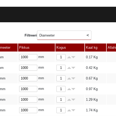
Filtreeri
Diameeter
ameeter
Pikkus
Kogus
Kaal kg
Allah
mm
mm
0.17
Kg
mm
mm
0.42
Kg
mm
 mm
0.67
Kg
mm
 mm
0.97
Kg
mm
 mm
1.29
Kg
mm
 mm
1.74
Kg