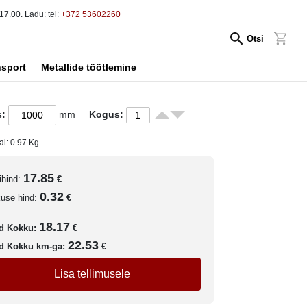
17.00. Ladu: tel:
+372 53602260
Otsi
nsport
Metallide töötlemine
s:
mm
Kogus:
al:
0.97
Kg
17.85
ihind:
€
0.32
kuse hind:
€
18.17
d Kokku:
€
22.53
d Kokku km-ga:
€
Lisa tellimusele