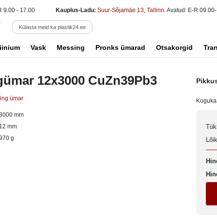
R 9.00 - 17.00
Kauplus-Ladu:
Suur-Sõjamäe 13, Tallinn
. Avatud: E-R 09.00-
Külasta meid ka plastik24.ee
iinium
Vask
Messing
Pronks ümarad
Otsakorgid
Tra
gümar 12x3000 CuZn39Pb3
Pikku
ing ümar
Koguka
3000 mm
12 mm
Tük
970 g
Lõi
Hin
Hin