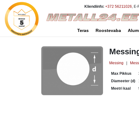
Kliendiinfo:
+372 56211026
, E-
Teras
Roostevaba
Alum
Messin
Messing
|
Mess
Max Pikkus
Diameeter (d)
Meetri kaal