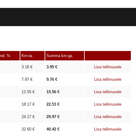
ind. %
Km-ta
Summa km-ga
3.18
€
3.95
€
Lisa tellimusele
7.87
€
9.76
€
Lisa tellimusele
12.55
€
15.56
€
Lisa tellimusele
18.17
€
22.53
€
Lisa tellimusele
24.17
€
29.97
€
Lisa tellimusele
32.60
€
40.42
€
Lisa tellimusele