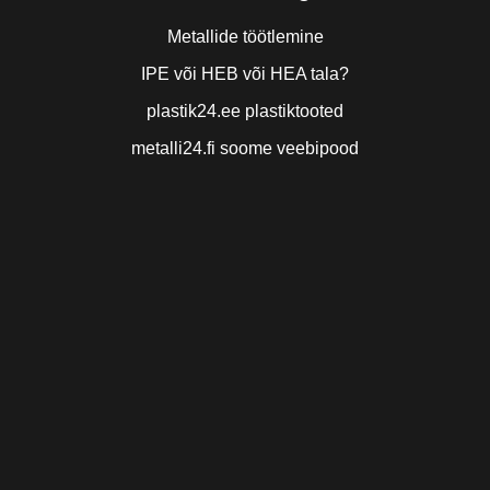
Metallide töötlemine
IPE või HEB või HEA tala?
plastik24.ee plastiktooted
metalli24.fi soome veebipood