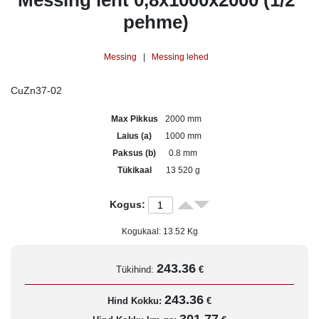
Messing leht 0,8x1000x2000 (1/2
pehme)
Messing
|
Messing lehed
CuZn37-02
Max Pikkus
2000 mm
Laius (a)
1000 mm
Paksus (b)
0.8 mm
Tükikaal
13 520 g
Kogus:
Kogukaal:
13.52
Kg
243.36
Tükihind:
€
243.36
Hind Kokku:
€