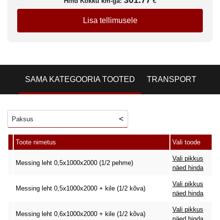
301.77
Hind Kokku km-ga:
€
Lisa tellimusele
SAMA KATEGOORIA TOOTED
TRANSPORT
Paksus
Toote nimetus
Vali toode
Vali pikkus
Messing leht 0,5x1000x2000 (1/2 pehme)
näed hinda
Vali pikkus
Messing leht 0,5x1000x2000 + kile (1/2 kõva)
näed hinda
Vali pikkus
Messing leht 0,6x1000x2000 + kile (1/2 kõva)
näed hinda