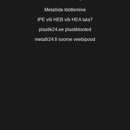
Metallide töötlemine
IPE või HEB või HEA tala?
plastik24.ee plastiktooted
metalli24.fi soome veebipood