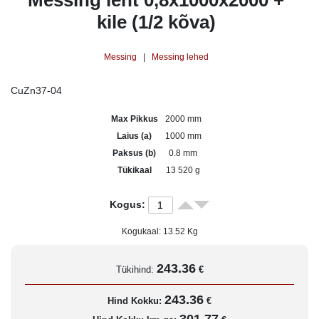
Messing leht 0,8x1000x2000 +
kile (1/2 kõva)
Messing
|
Messing lehed
CuZn37-04
Max Pikkus
2000 mm
Laius (a)
1000 mm
Paksus (b)
0.8 mm
Tükikaal
13 520 g
Kogus:
Kogukaal:
13.52
Kg
243.36
Tükihind:
€
243.36
Hind Kokku:
€