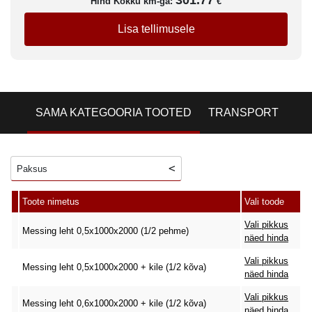
301.77
Hind Kokku km-ga:
€
Lisa tellimusele
SAMA KATEGOORIA TOOTED
TRANSPORT
Paksus
Toote nimetus
Vali toode
Vali pikkus
Messing leht 0,5x1000x2000 (1/2 pehme)
näed hinda
Vali pikkus
Messing leht 0,5x1000x2000 + kile (1/2 kõva)
näed hinda
Vali pikkus
Messing leht 0,6x1000x2000 + kile (1/2 kõva)
näed hinda