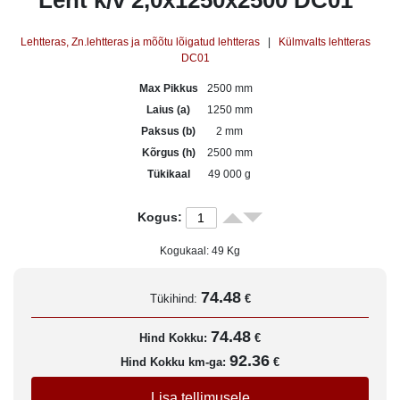
Leht k/v 2,0x1250x2500 DC01
Lehtteras, Zn.lehtteras ja mõõtu lõigatud lehtteras
|
Külmvalts lehtteras
DC01
Max Pikkus
2500 mm
Laius (a)
1250 mm
Paksus (b)
2 mm
Kõrgus (h)
2500 mm
Tükikaal
49 000 g
Kogus:
Kogukaal:
49
Kg
74.48
Tükihind:
€
74.48
Hind Kokku:
€
92.36
Hind Kokku km-ga:
€
Lisa tellimusele