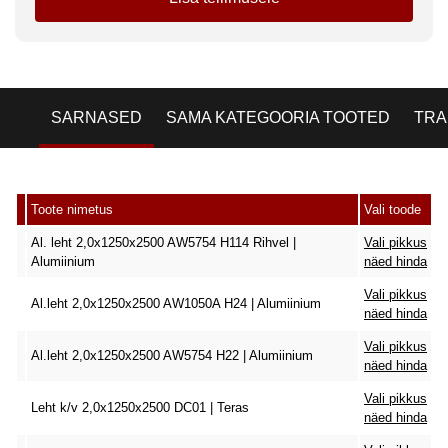
SARNASED
SAMA KATEGOORIA TOOTED
TRA
Toote nimetus
Vali toode
Al. leht 2,0x1250x2500 AW5754 H114 Rihvel |
Vali pikkus
Alumiinium
näed hinda
Vali pikkus
Al.leht 2,0x1250x2500 AW1050A H24 | Alumiinium
näed hinda
Vali pikkus
Al.leht 2,0x1250x2500 AW5754 H22 | Alumiinium
näed hinda
Vali pikkus
Leht k/v 2,0x1250x2500 DC01 | Teras
näed hinda