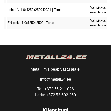
Vali pikkus
Leht k/v 1,0x1250x2500 DC01 | Teras
näed hinda
Vali pikkus
ZN plekk 1,0x1250x2500 | Teras
näed hinda
Metall, mis peab vastu ajale.
info@metall24.ee
Tel: +372 56 211 026
Ladu: +372 53 602 260
Klienditugi