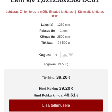
Leht k/v 1,0x1250x2500 DC01
Lehtteras, Zn.lehtteras ja mõõtu lõigatud lehtteras
|
Külmvalts lehtteras
DC01
Laius (a)
1250 mm
Paksus (b)
1 mm
Kõrgus (h)
2500 mm
Tükikaal
24 500 g
Kogus:
Kogukaal:
24.5
Kg
39.20
Tükihind:
€
39.20
Hind Kokku:
€
48.61
Hind Kokku km-ga:
€
Lisa tellimusele