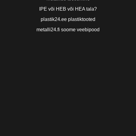
IPE või HEB või HEA tala?
plastik24.ee plastiktooted
metalli24.fi soome veebipood