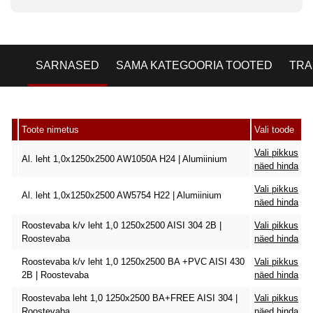
SARNASED
SAMA KATEGOORIA TOOTED
TRA
Toote nimetus
Vali toode
Vali pikkus
Al. leht 1,0x1250x2500 AW1050A H24 | Alumiinium
näed hinda
Vali pikkus
Al. leht 1,0x1250x2500 AW5754 H22 | Alumiinium
näed hinda
Roostevaba k/v leht 1,0 1250x2500 AISI 304 2B |
Vali pikkus
Roostevaba
näed hinda
Roostevaba k/v leht 1,0 1250x2500 BA +PVC AISI 430
Vali pikkus
2B | Roostevaba
näed hinda
Roostevaba leht 1,0 1250x2500 BA+FREE AISI 304 |
Vali pikkus
Roostevaba
näed hinda