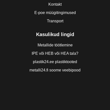
Kontakt
E-poe müügitingimused
Transport
Kasulikud lingid
Metallide töötlemine
IPE või HEB või HEA tala?
plastik24.ee plastiktooted
metalli24.fi soome veebipood