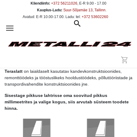
Kliendiinfo:
+372 56211026
, E-R 9.00 - 17.00
Kauplus-Ladu:
Suur-Sõjamäe 13, Tallinn
.
Avatud: E-R 10.00-17.00. Ladu: tel:
+372 53602260
Teraslatt
on laialdaselt kasutatav kandevkonstruktsioonides,
remonttöödeks ja tööstuslikeks hooldustöödeks, põllutööriistade ja
transpordivahendite konstruktsioonides jne.
Sisestage pikkuse lahtrisse oma soovitud pikkus
millimeetrites ja valige kogus, siis arvutab süsteem toodete
hinna.