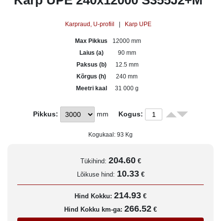
Karp UPE 240x12000 S355J2+M
Karpraud, U-profiil
|
Karp UPE
Max Pikkus
12000 mm
Laius (a)
90 mm
Paksus (b)
12.5 mm
Kõrgus (h)
240 mm
Meetri kaal
31 000 g
Pikkus:
mm
Kogus:
Kogukaal:
93
Kg
204.60
Tükihind:
€
10.33
Lõikuse hind:
€
214.93
Hind Kokku:
€
266.52
Hind Kokku km-ga:
€