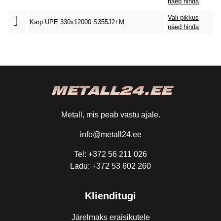
näed hinda
Vali pikkus
Karp UPE 330x12000 S355J2+M
näed hinda
Metall, mis peab vastu ajale.
info@metall24.ee
Tel: +372 56 211 026
Ladu: +372 53 602 260
Klienditugi
Järelmaks eraisikutele