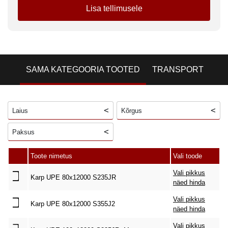
Lisa tellimusele
SAMA KATEGOORIA TOOTED
TRANSPORT
Laius
Kõrgus
Paksus
Toote nimetus
Vali toode
Vali pikkus
Karp UPE 80x12000 S235JR
näed hinda
Vali pikkus
Karp UPE 80x12000 S355J2
näed hinda
Vali pikkus