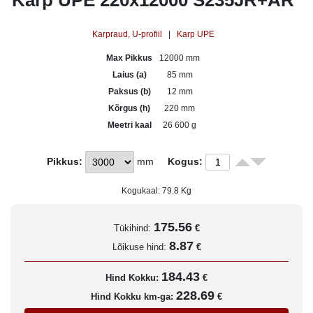
Karp UPE 220x12000 S235JR+AR
Karpraud, U-profiil
|
Karp UPE
Max Pikkus
12000 mm
Laius (a)
85 mm
Paksus (b)
12 mm
Kõrgus (h)
220 mm
Meetri kaal
26 600 g
Pikkus:
mm
Kogus:
Kogukaal:
79.8
Kg
175.56
Tükihind:
€
8.87
Lõikuse hind:
€
184.43
Hind Kokku:
€
228.69
Hind Kokku km-ga:
€