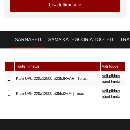
Lisa tellimusele
SARNASED
SAMA KATEGOORIA TOOTED
TRA
Toote nimetus
Vali toode
Vali pikkus
Karp UPE 220x12000 S235JR+AR | Teras
näed hinda
Vali pikkus
Karp UPE 220x12000 S355J2+M | Teras
näed hinda