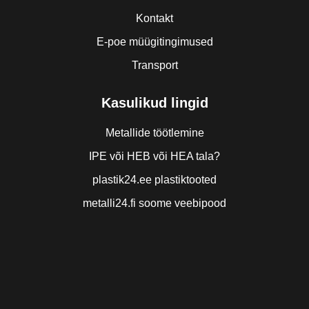
Kontakt
E-poe müügitingimused
Transport
Kasulikud lingid
Metallide töötlemine
IPE või HEB või HEA tala?
plastik24.ee plastiktooted
metalli24.fi soome veebipood