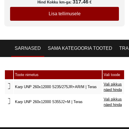
317.46
Hind Kokku km-ga:
€
Lisa tellimusele
SARNASED
SAMA KATEGOORIA TOOTED
TRA
Toote nimetus
Vali toode
Vali pikkus
Karp UNP 260x12000 S235/275JR+AR/M | Teras
näed hinda
Vali pikkus
Karp UNP 260x12000 S355J2+M | Teras
näed hinda