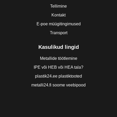
Tellimine
Kontakt
E-poe müügitingimused
Transport
Kasulikud lingid
Metallide töötlemine
IPE või HEB või HEA tala?
plastik24.ee plastiktooted
metalli24.fi soome veebipood