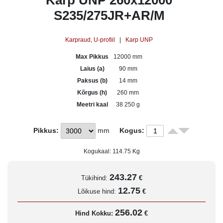
Karp UNP 260x12000
S235/275JR+AR/M
Karpraud, U-profiil
|
Karp UNP
Max Pikkus
12000 mm
Laius (a)
90 mm
Paksus (b)
14 mm
Kõrgus (h)
260 mm
Meetri kaal
38 250 g
Pikkus:
mm
Kogus:
Kogukaal:
114.75
Kg
243.27
Tükihind:
€
12.75
Lõikuse hind:
€
256.02
Hind Kokku:
€