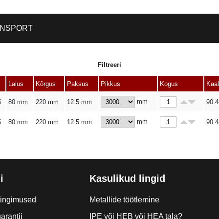
NSPORT
Filtreeri
k
Laius
Kõrgus
Paksus
Pikkus
Kogus
Kaal
mm
5
80 mm
220 mm
12.5 mm
90.4
mm
5
80 mm
220 mm
12.5 mm
90.4
i
Kasulikud lingid
tingimused
Metallide töötlemine
arantii
IPE või HEB või HEA tala?