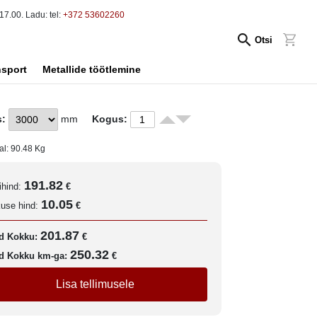
17.00. Ladu: tel:
+372 53602260
Otsi
nsport
Metallide töötlemine
s:
mm
Kogus:
al:
90.48
Kg
191.82
ihind:
€
10.05
kuse hind:
€
201.87
d Kokku:
€
250.32
d Kokku km-ga:
€
Lisa tellimusele