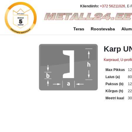
Kliendiinfo:
+372 56211026
, E-
Teras
Roostevaba
Alum
Karp U
Karpraud, U-profii
Max Pikkus
1
Laius (a)
8
Paksus (b)
12
Kõrgus (h)
2
Meetri kaal
30