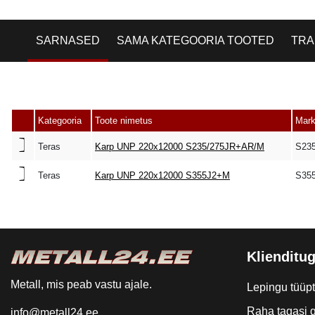
SARNASED
SAMA KATEGOORIA TOOTED
TRA
Kategooria
Toote nimetus
Mar
Teras
Karp UNP 220x12000 S235/275JR+AR/M
S23
Teras
Karp UNP 220x12000 S355J2+M
S35
Klienditug
Metall, mis peab vastu ajale.
Lepingu tüüp
Raha tagasi g
info@metall24.ee