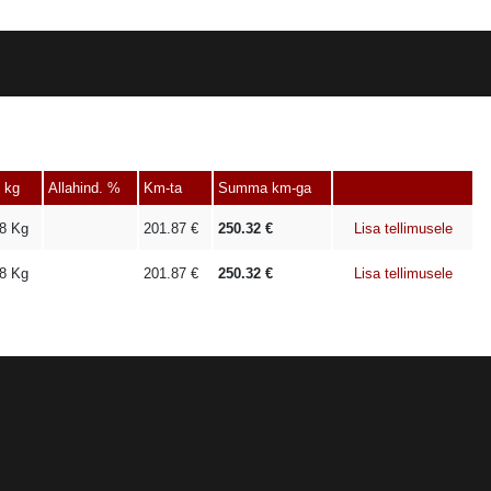
 kg
Allahind. %
Km-ta
Summa km-ga
8
Kg
201.87
€
250.32
€
Lisa tellimusele
8
Kg
201.87
€
250.32
€
Lisa tellimusele