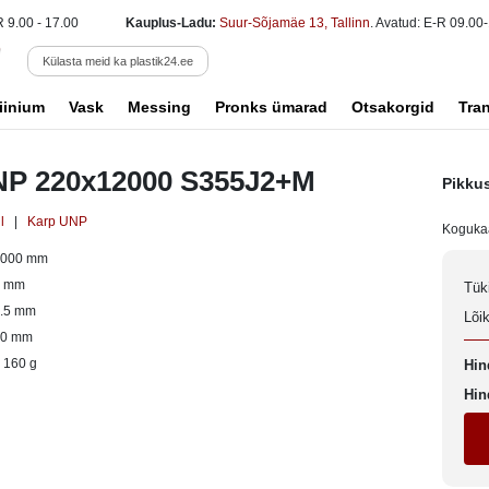
R 9.00 - 17.00
Kauplus-Ladu:
Suur-Sõjamäe 13, Tallinn
. Avatud: E-R 09.00-
Külasta meid ka plastik24.ee
iinium
Vask
Messing
Pronks ümarad
Otsakorgid
Tra
NP 220x12000 S355J2+M
Pikku
l
|
Karp UNP
Koguka
2000 mm
0 mm
Tük
.5 mm
Lõi
20 mm
 160 g
Hin
Hin