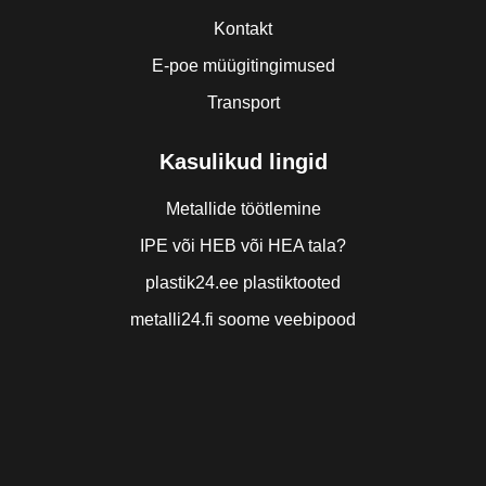
Kontakt
E-poe müügitingimused
Transport
Kasulikud lingid
Metallide töötlemine
IPE või HEB või HEA tala?
plastik24.ee plastiktooted
metalli24.fi soome veebipood