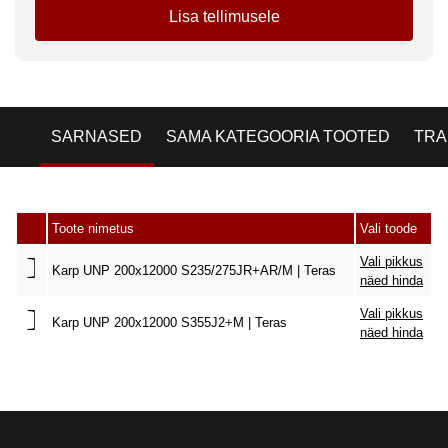
Lisa tellimusele
SARNASED
SAMA KATEGOORIA TOOTED
TRA
Toote nimetus
Vali toode
Vali pikkus
Karp UNP 200x12000 S235/275JR+AR/M | Teras
näed hinda
Vali pikkus
Karp UNP 200x12000 S355J2+M | Teras
näed hinda