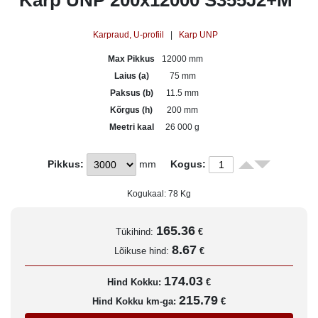
Karp UNP 200x12000 S355J2+M
Karpraud, U-profiil
|
Karp UNP
Max Pikkus
12000 mm
Laius (a)
75 mm
Paksus (b)
11.5 mm
Kõrgus (h)
200 mm
Meetri kaal
26 000 g
Pikkus:
mm
Kogus:
Kogukaal:
78
Kg
165.36
Tükihind:
€
8.67
Lõikuse hind:
€
174.03
Hind Kokku:
€
215.79
Hind Kokku km-ga:
€