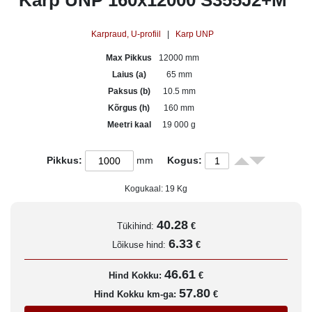
Karp UNP 160x12000 S355J2+M
Karpraud, U-profiil
|
Karp UNP
Max Pikkus
12000 mm
Laius (a)
65 mm
Paksus (b)
10.5 mm
Kõrgus (h)
160 mm
Meetri kaal
19 000 g
Pikkus:
mm
Kogus:
Kogukaal:
19
Kg
40.28
Tükihind:
€
6.33
Lõikuse hind:
€
46.61
Hind Kokku:
€
57.80
Hind Kokku km-ga:
€