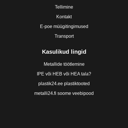
Tellimine
Kontakt
E-poe müügitingimused
Transport
Kasulikud lingid
Metallide töötlemine
IPE või HEB või HEA tala?
plastik24.ee plastiktooted
metalli24.fi soome veebipood