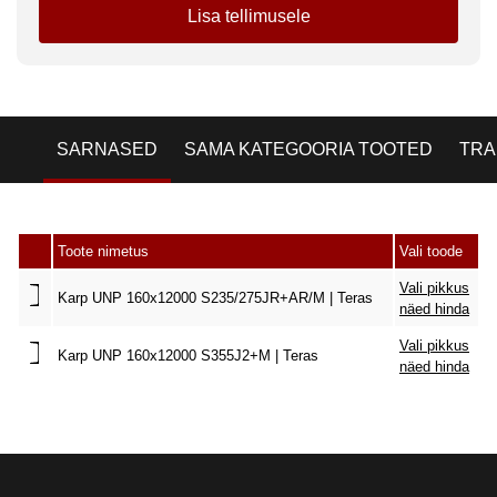
Lisa tellimusele
SARNASED
SAMA KATEGOORIA TOOTED
TRA
Toote nimetus
Vali toode
Vali pikkus
Karp UNP 160x12000 S235/275JR+AR/M | Teras
näed hinda
Vali pikkus
Karp UNP 160x12000 S355J2+M | Teras
näed hinda