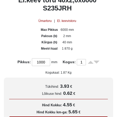
El.keev toru 40x2,0x6000
S235JRH
Ümartoru
|
El. keevistoru
Max Pikkus
6000 mm
Paksus (b)
2 mm
Kõrgus (h)
40 mm
Meetri kaal
1 870 g
Pikkus:
mm
Kogus:
Kogukaal:
1.87
Kg
3.93
Tükihind:
€
0.62
Lõikuse hind:
€
4.55
Hind Kokku:
€
5.65
Hind Kokku km-ga:
€