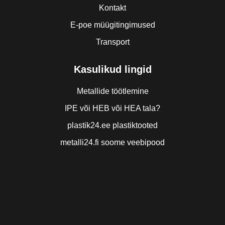
Kontakt
E-poe müügitingimused
Transport
Kasulikud lingid
Metallide töötlemine
IPE või HEB või HEA tala?
plastik24.ee plastiktooted
metalli24.fi soome veebipood