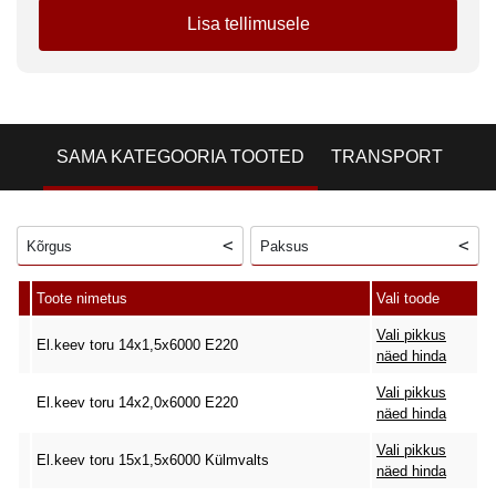
Lisa tellimusele
SAMA KATEGOORIA TOOTED
TRANSPORT
Kõrgus
Paksus
Toote nimetus
Vali toode
Vali pikkus
El.keev toru 14x1,5x6000 E220
näed hinda
Vali pikkus
El.keev toru 14x2,0x6000 E220
näed hinda
Vali pikkus
El.keev toru 15x1,5x6000 Külmvalts
näed hinda