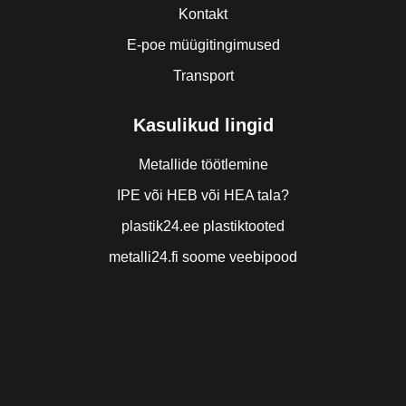
Kontakt
E-poe müügitingimused
Transport
Kasulikud lingid
Metallide töötlemine
IPE või HEB või HEA tala?
plastik24.ee plastiktooted
metalli24.fi soome veebipood