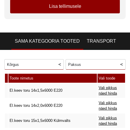
Lisa tellimusele
SAMA KATEGOORIA TOOTED
TRANSPORT
Kõrgus
Paksus
Toote nimetus
Vali toode
Vali pikkus
El.keev toru 14x1,5x6000 E220
näed hinda
Vali pikkus
El.keev toru 14x2,0x6000 E220
näed hinda
Vali pikkus
El.keev toru 15x1,5x6000 Külmvalts
näed hinda