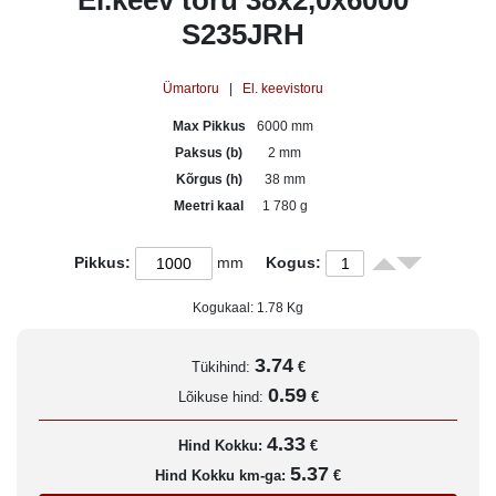
El.keev toru 38x2,0x6000
S235JRH
Ümartoru
|
El. keevistoru
Max Pikkus
6000 mm
Paksus (b)
2 mm
Kõrgus (h)
38 mm
Meetri kaal
1 780 g
Pikkus:
mm
Kogus:
Kogukaal:
1.78
Kg
3.74
Tükihind:
€
0.59
Lõikuse hind:
€
4.33
Hind Kokku:
€
5.37
Hind Kokku km-ga:
€