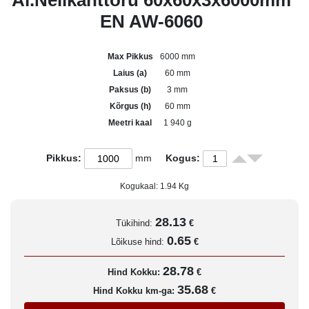
Al.Nelikanttoru 60x60x3x6000mm
EN AW-6060
Max Pikkus
6000 mm
Laius (a)
60 mm
Paksus (b)
3 mm
Kõrgus (h)
60 mm
Meetri kaal
1 940 g
Pikkus:
mm
Kogus:
Kogukaal:
1.94
Kg
28.13
Tükihind:
€
0.65
Lõikuse hind:
€
28.78
Hind Kokku:
€
35.68
Hind Kokku km-ga:
€