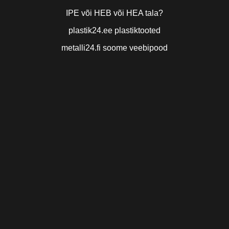
IPE või HEB või HEA tala?
plastik24.ee plastiktooted
metalli24.fi soome veebipood