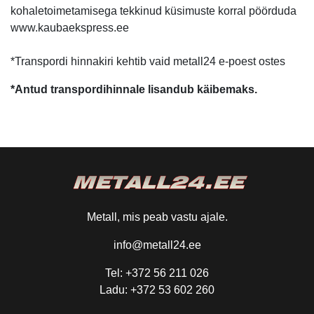
kohaletoimetamisega tekkinud küsimuste korral pöörduda
www.kaubaekspress.ee
*Transpordi hinnakiri kehtib vaid metall24 e-poest ostes
*Antud transpordihinnale lisandub käibemaks.
Metall, mis peab vastu ajale.
info@metall24.ee
Tel: +372 56 211 026
Ladu: +372 53 602 260