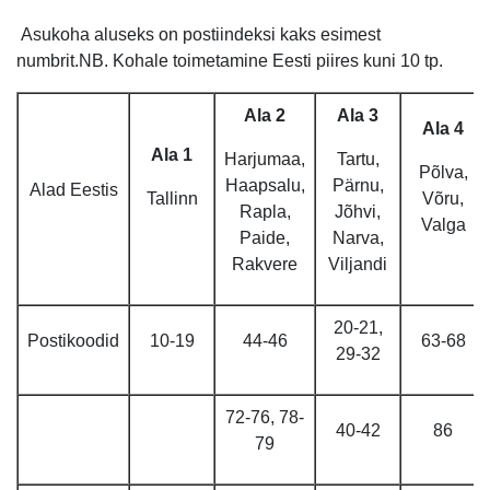
Asukoha aluseks on postiindeksi kaks esimest
numbrit.NB. Kohale toimetamine Eesti piires kuni 10 tp.
Ala 2
Ala 3
Ala 4
Ala 1
Harjumaa,
Tartu,
Põlva,
Haapsalu,
Pärnu,
Alad Eestis
Tallinn
Võru,
Rapla,
Jõhvi,
Valga
Paide,
Narva,
Rakvere
Viljandi
20-21,
Postikoodid
10-19
44-46
63-68
29-32
72-76, 78-
40-42
86
79