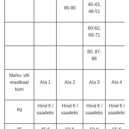
40-43,
90-90
48-51
60-62,
69-71
80, 87-
88
Mahu- või
reaalkaal
Ala 1
Ala 2
Ala 3
Ala 4
kuni
Hind € /
Hind € /
Hind € /
Hind € /
kg
saadetis
saadetis
saadetis
saadetis