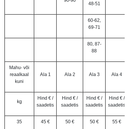
90-90
48-51
60-62,
69-71
80, 87-
88
Mahu- või
reaalkaal
Ala 1
Ala 2
Ala 3
Ala 4
kuni
Hind € /
Hind € /
Hind € /
Hind € /
kg
saadetis
saadetis
saadetis
saadetis
35
45 €
50 €
50 €
55 €