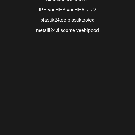
IPE või HEB või HEA tala?
plastik24.ee plastiktooted
metalli24.fi soome veebipood