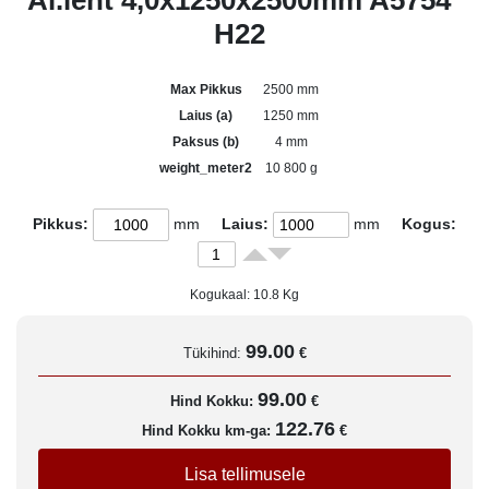
Al.leht 4,0x1250x2500mm A5754
H22
Max Pikkus
2500 mm
Laius (a)
1250 mm
Paksus (b)
4 mm
weight_meter2
10 800 g
Pikkus:
mm
Laius:
mm
Kogus:
Kogukaal:
10.8
Kg
99.00
Tükihind:
€
99.00
Hind Kokku:
€
122.76
Hind Kokku km-ga:
€
Lisa tellimusele