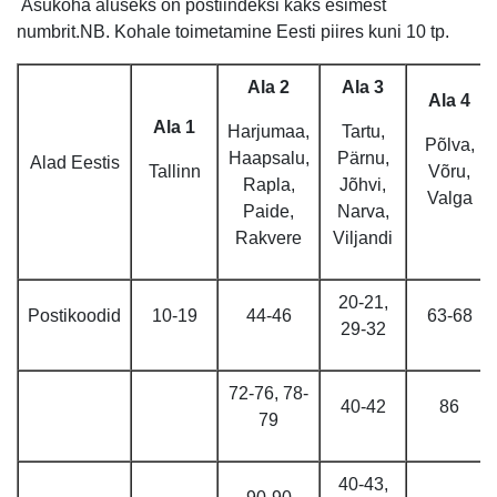
Asukoha aluseks on postiindeksi kaks esimest
numbrit.NB. Kohale toimetamine Eesti piires kuni 10 tp.
Ala 2
Ala 3
Ala 4
Ala 1
Harjumaa,
Tartu,
Põlva,
Haapsalu,
Pärnu,
Alad Eestis
Tallinn
Võru,
Rapla,
Jõhvi,
Valga
Paide,
Narva,
Rakvere
Viljandi
20-21,
Postikoodid
10-19
44-46
63-68
29-32
72-76, 78-
40-42
86
79
40-43,