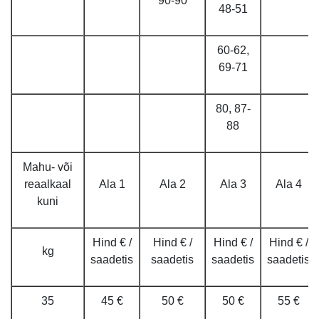
90-90
48-51
60-62,
69-71
80, 87-
88
Mahu- või
reaalkaal
Ala 1
Ala 2
Ala 3
Ala 4
kuni
Hind € /
Hind € /
Hind € /
Hind € /
kg
saadetis
saadetis
saadetis
saadetis
35
45 €
50 €
50 €
55 €