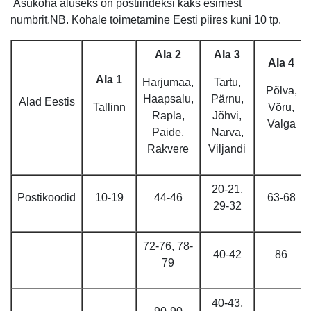
Asukoha aluseks on postiindeksi kaks esimest
numbrit.NB. Kohale toimetamine Eesti piires kuni 10 tp.
Ala 2
Ala 3
Ala 4
Ala 1
Harjumaa,
Tartu,
Põlva,
Haapsalu,
Pärnu,
Alad Eestis
Tallinn
Võru,
Rapla,
Jõhvi,
Valga
Paide,
Narva,
Rakvere
Viljandi
20-21,
Postikoodid
10-19
44-46
63-68
29-32
72-76, 78-
40-42
86
79
40-43,