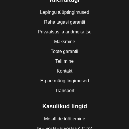
Lepingu tüüptingimused
Raha tagasi garantii
Privaatsus ja andmekaitse
Maksmine
Toote garantii
Tellimine
Kontakt
E-poe müügitingimused
Transport
Kasulikud lingid
Metallide töötlemine
IPE või HEB või HEA tala?