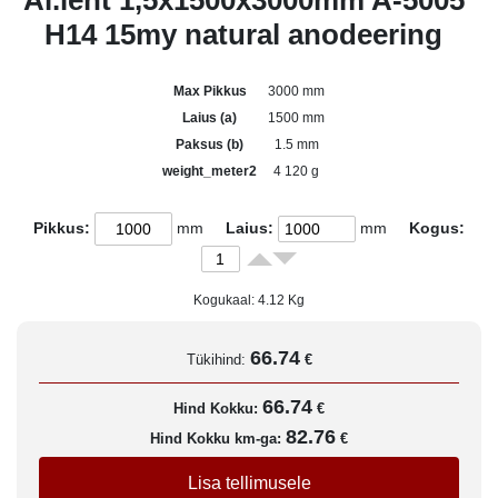
Al.leht 1,5x1500x3000mm A-5005
H14 15my natural anodeering
Max Pikkus
3000 mm
Laius (a)
1500 mm
Paksus (b)
1.5 mm
weight_meter2
4 120 g
Pikkus:
mm
Laius:
mm
Kogus:
Kogukaal:
4.12
Kg
66.74
Tükihind:
€
66.74
Hind Kokku:
€
82.76
Hind Kokku km-ga:
€
Lisa tellimusele