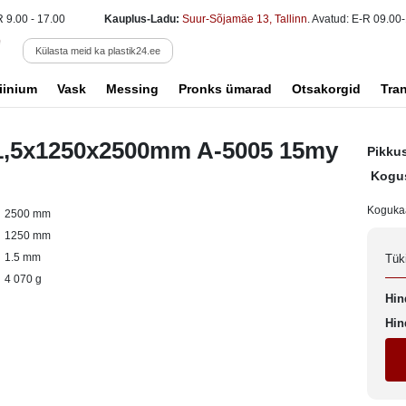
R 9.00 - 17.00
Kauplus-Ladu:
Suur-Sõjamäe 13, Tallinn
. Avatud: E-R 09.00-
Külasta meid ka plastik24.ee
iinium
Vask
Messing
Pronks ümarad
Otsakorgid
Tra
 1,5x1250x2500mm A-5005 15my
Pikku
Kogu
Koguka
2500 mm
1250 mm
1.5 mm
Tük
4 070 g
Hin
Hin