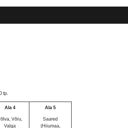
 tp.
Ala 4
Ala 5
õlva, Võru,
Saared
Valga
(Hiiumaa,