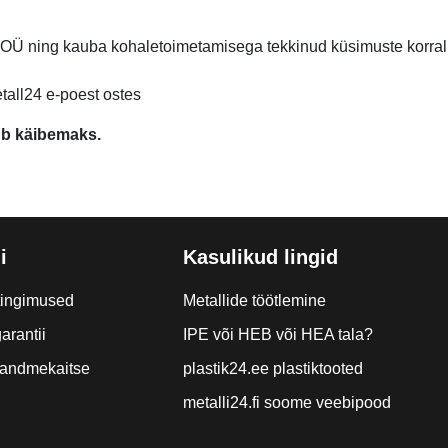
 OÜ ning kauba kohaletoimetamisega tekkinud küsimuste korr
etall24 e-poest ostes
ub käibemaks.
i
Kasulikud lingid
tingimused
Metallide töötlemine
arantii
IPE või HEB või HEA tala?
a andmekaitse
plastik24.ee plastiktooted
metalli24.fi soome veebipood