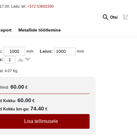
17.00. Ladu: tel:
+372 53602260
Otsi
nsport
Metallide töötlemine
s:
mm
Laius:
mm
s:
al:
4.07
Kg
60.00
ihind:
€
60.00
d Kokku:
€
74.40
d Kokku km-ga:
€
Lisa tellimusele