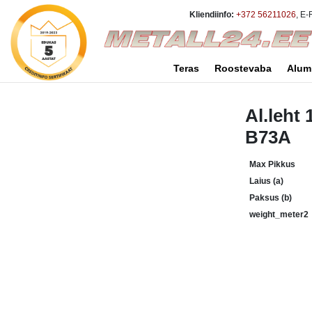
Kliendiinfo:
+372 56211026
, E-
Teras
Roostevaba
Alum
Al.leht
B73A
Max Pikkus
Laius (a)
Paksus (b)
weight_meter2