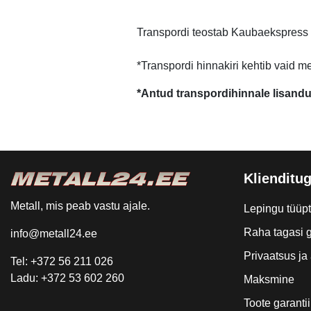
Transpordi teostab Kaubaekspress
*Transpordi hinnakiri kehtib vaid m
*Antud transpordihinnale lisand
Klienditug
Metall, mis peab vastu ajale.
Lepingu tüüp
Raha tagasi g
info@metall24.ee
Privaatsus j
Tel: +372 56 211 026
Ladu: +372 53 602 260
Maksmine
Toote garantii