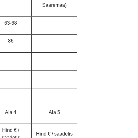
Saaremaa)
63-68
86
Ala 4
Ala 5
Hind € /
Hind € / saadetis
saadetis