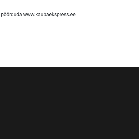
al pöörduda www.kaubaekspress.ee