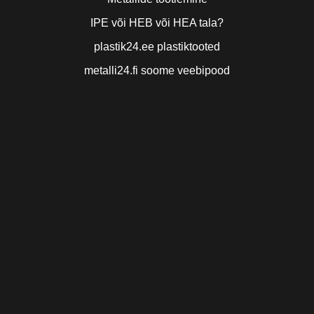
IPE või HEB või HEA tala?
plastik24.ee plastiktooted
metalli24.fi soome veebipood