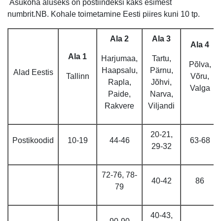
Asukoha aluseks on postiindeksi kaks esimest
numbrit.NB. Kohale toimetamine Eesti piires kuni 10 tp.
Ala 2
Ala 3
Ala 4
Ala 1
Harjumaa,
Tartu,
Põlva,
Haapsalu,
Pärnu,
Alad Eestis
Tallinn
Võru,
Rapla,
Jõhvi,
Valga
Paide,
Narva,
Rakvere
Viljandi
20-21,
Postikoodid
10-19
44-46
63-68
29-32
72-76, 78-
40-42
86
79
40-43,