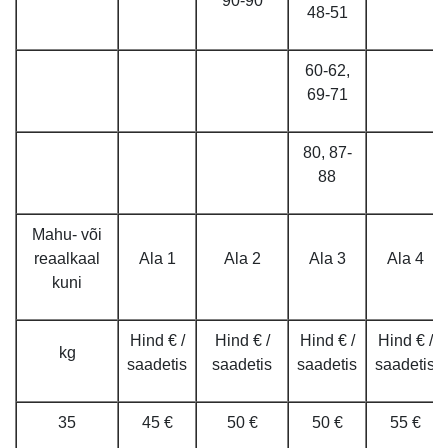
90-90
48-51
60-62,
69-71
80, 87-
88
Mahu- või
reaalkaal
Ala 1
Ala 2
Ala 3
Ala 4
kuni
Hind € /
Hind € /
Hind € /
Hind € /
kg
saadetis
saadetis
saadetis
saadetis
35
45 €
50 €
50 €
55 €