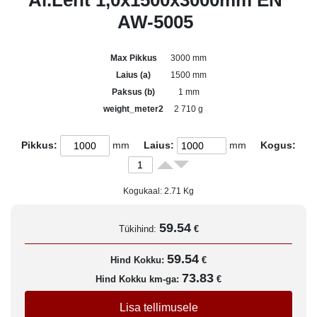
Al.Leht 1,0x1500x3000mm EN
AW-5005
Max Pikkus
3000 mm
Laius (a)
1500 mm
Paksus (b)
1 mm
weight_meter2
2 710 g
Pikkus:
mm
Laius:
mm
Kogus:
Kogukaal:
2.71
Kg
59.54
Tükihind:
€
59.54
Hind Kokku:
€
73.83
Hind Kokku km-ga:
€
Lisa tellimusele