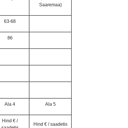
Saaremaa)
63-68
86
Ala 4
Ala 5
Hind € /
Hind € / saadetis
saadetis