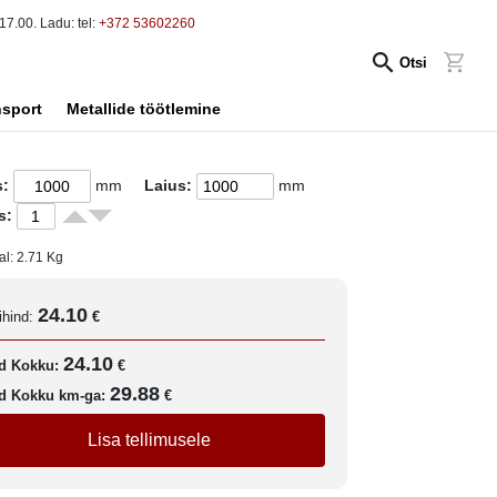
17.00. Ladu: tel:
+372 53602260
Otsi
nsport
Metallide töötlemine
s:
mm
Laius:
mm
s:
al:
2.71
Kg
24.10
ihind:
€
24.10
d Kokku:
€
29.88
d Kokku km-ga:
€
Lisa tellimusele