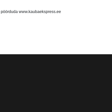
al pöörduda www.kaubaekspress.ee