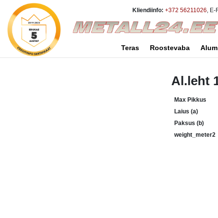
Kliendiinfo:
+372 56211026
, E-
Teras
Roostevaba
Alum
Al.leht
Max Pikkus
Laius (a)
Paksus (b)
weight_meter2