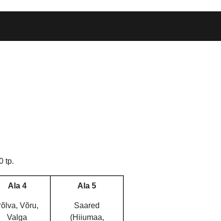
 tp.
Ala 4
Ala 5
õlva, Võru,
Saared
Valga
(Hiiumaa,