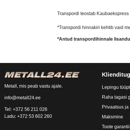
Transpordi teostab Kaubaekspress
*Transpordi hinnakiri kehtib vaid m
*Antud transpordihinnale lisand
Klienditug
Metall, mis peab vastu ajale.
Lepingu tüüp
Raha tagasi g
info@metall24.ee
Privaatsus j
Tel: +372 56 211 026
Ladu: +372 53 602 260
Maksmine
Toote garantii