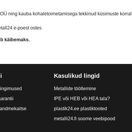
 OÜ ning kauba kohaletoimetamisega tekkinud küsimuste korr
etall24 e-poest ostes
ub käibemaks.
i
Kasulikud lingid
tingimused
Metallide töötlemine
arantii
IPE või HEB või HEA tala?
a andmekaitse
plastik24.ee plastiktooted
metalli24.fi soome veebipood