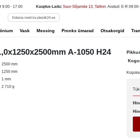
R 9.00 - 17.00
Kauplus-Ladu:
Suur-Sõjamäe 13, Tallinn
. Avatud: E-R 09.00-
Külasta meid ka plastik24.ee
iinium
Vask
Messing
Pronks ümarad
Otsakorgid
Tra
 1,0x1250x2500mm A-1050 H24
Pikku
Kogu
2500 mm
1250 mm
Koguka
1 mm
2 710 g
Tük
Hin
Hin