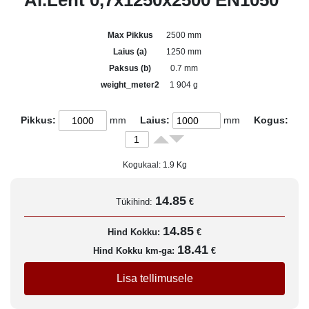
Al.Leht 0,7x1250x2500 EN1050
Max Pikkus
2500 mm
Laius (a)
1250 mm
Paksus (b)
0.7 mm
weight_meter2
1 904 g
Pikkus:
mm
Laius:
mm
Kogus:
Kogukaal:
1.9
Kg
14.85
Tükihind:
€
14.85
Hind Kokku:
€
18.41
Hind Kokku km-ga:
€
Lisa tellimusele