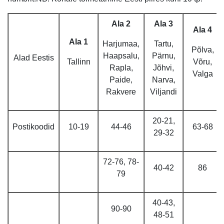
Ala 2
Ala 3
Ala 4
Ala 1
Harjumaa,
Tartu,
Põlva,
Haapsalu,
Pärnu,
Alad Eestis
Tallinn
Võru,
Rapla,
Jõhvi,
Valga
Paide,
Narva,
Rakvere
Viljandi
20-21,
Postikoodid
10-19
44-46
63-68
29-32
72-76, 78-
40-42
86
79
40-43,
90-90
48-51