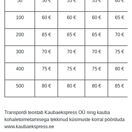
50
50 €
55 €
55 €
60 €
100
60 €
60 €
60 €
65 €
200
65 €
65 €
65 €
70 €
300
70 €
70 €
70 €
75 €
400
75 €
75 €
75 €
80 €
500
80 €
80 €
80 €
85 €
Transpordi teostab Kaubaekspress OÜ ning kauba
kohaletoimetamisega tekkinud küsimuste korral pöörduda
www.kaubaekspress.ee