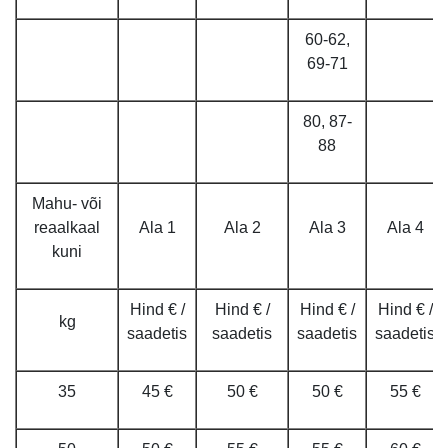
60-62,
69-71
80, 87-
88
Mahu- või
reaalkaal
Ala 1
Ala 2
Ala 3
Ala 4
kuni
Hind € /
Hind € /
Hind € /
Hind € /
kg
saadetis
saadetis
saadetis
saadetis
35
45 €
50 €
50 €
55 €