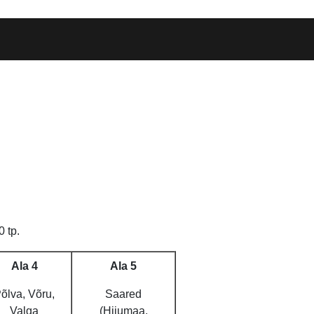
 tp.
Ala 4
Ala 5
õlva, Võru,
Saared
Valga
(Hiiumaa,