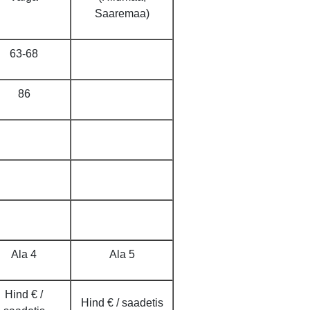
Saaremaa)
63-68
86
Ala 4
Ala 5
Hind € /
Hind € / saadetis