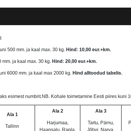
t:
ni 500 mm. ja kaal max. 30 kg.
Hind: 10,00 eur.+km.
0 mm. ja kaal max. 30 kg.
Hind: 20,00 eur.+km.
uni 6000 mm. ja kaal max 2000 kg.
Hind alltoodud tabelis.
ks esimest numbrit.NB. Kohale toimetamine Eesti piires kuni 10
Ala 2
Ala 3
Ala 1
Harjumaa,
Tartu, Pärnu,
P
Tallinn
Haapsalu, Rapla,
Jõhvi, Narva,