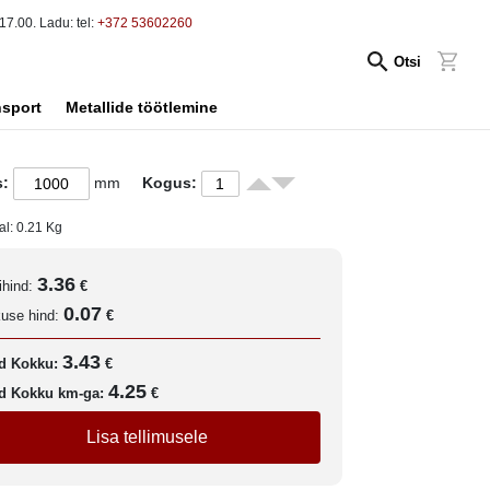
17.00. Ladu: tel:
+372 53602260
Otsi
nsport
Metallide töötlemine
s:
mm
Kogus:
al:
0.21
Kg
3.36
ihind:
€
0.07
kuse hind:
€
3.43
d Kokku:
€
4.25
d Kokku km-ga:
€
Lisa tellimusele