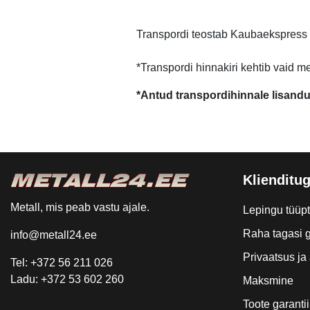
Transpordi teostab Kaubaekspress
*Transpordi hinnakiri kehtib vaid m
*Antud transpordihinnale lisand
Klienditug
Metall, mis peab vastu ajale.
Lepingu tüüp
Raha tagasi g
info@metall24.ee
Privaatsus j
Tel: +372 56 211 026
Ladu: +372 53 602 260
Maksmine
Toote garantii