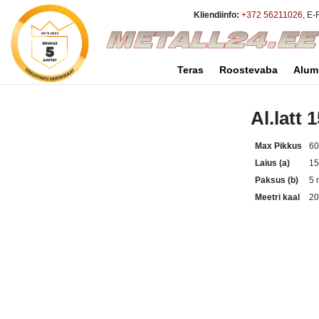
Kliendiinfo:
+372 56211026
, E-
Teras
Roostevaba
Alum
Al.latt
Max Pikkus
6
Laius (a)
1
Paksus (b)
5
Meetri kaal
20