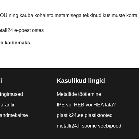
 OÜ ning kauba kohaletoimetamisega tekkinud küsimuste korr
etall24 e-poest ostes
ub käibemaks.
i
Kasulikud lingid
tingimused
Metallide töötlemine
arantii
IPE või HEB või HEA tala?
a andmekaitse
plastik24.ee plastiktooted
metalli24.fi soome veebipood