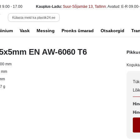
R 9.00 - 17.00
Kauplus-Ladu:
Suur-Sõjamäe 13, Tallinn
. Avatud: E-R 09.00-
Külasta meid ka plastik24.ee
iinium
Vask
Messing
Pronks ümarad
Otsakorgid
Tra
 15x5mm EN AW-6060 T6
Pikku
000 mm
Koguka
5 mm
 mm
Tük
7 g
Lõi
Hin
Hin