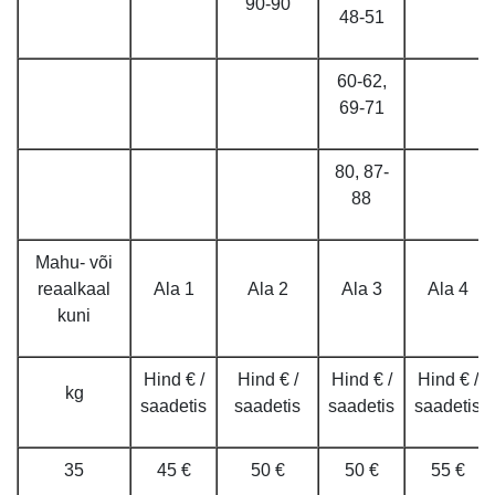
90-90
48-51
60-62,
69-71
80, 87-
88
Mahu- või
reaalkaal
Ala 1
Ala 2
Ala 3
Ala 4
kuni
Hind € /
Hind € /
Hind € /
Hind € /
kg
saadetis
saadetis
saadetis
saadetis
35
45 €
50 €
50 €
55 €