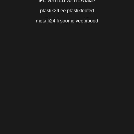
IPE või HEB või HEA tala?
plastik24.ee plastiktooted
metalli24.fi soome veebipood