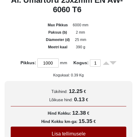
Al. Ümartoru 25x2mm EN AW-
6060 T6
Max Pikkus
6000 mm
Paksus (b)
2 mm
Diameeter (d)
25 mm
Meetri kaal
390 g
Pikkus:
mm
Kogus:
Kogukaal:
0.39
Kg
12.25
Tükihind:
€
0.13
Lõikuse hind:
€
12.38
Hind Kokku:
€
15.35
Hind Kokku km-ga:
€
Lisa tellimusele