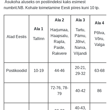
Asukoha aluseks on postiindeksi kaks esimest
numbrit.NB. Kohale toimetamine Eesti piires kuni 10 tp.
Ala 2
Ala 3
Ala 4
Ala 1
Harjumaa,
Tartu,
Põlva,
Haapsalu,
Pärnu,
Alad Eestis
Tallinn
Võru,
Rapla,
Jõhvi,
Valga
Paide,
Narva,
Rakvere
Viljandi
20-21,
Postikoodid
10-19
44-46
63-68
29-32
72-76, 78-
40-42
86
79
40-43,