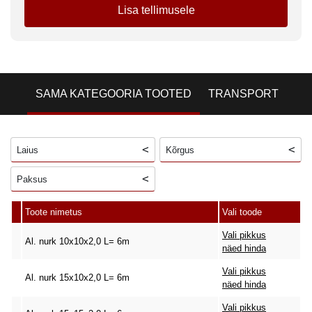
Lisa tellimusele
SAMA KATEGOORIA TOOTED
TRANSPORT
Laius
Kõrgus
Paksus
Toote nimetus
Vali toode
Vali pikkus
Al. nurk 10x10x2,0 L= 6m
näed hinda
Vali pikkus
Al. nurk 15x10x2,0 L= 6m
näed hinda
Vali pikkus