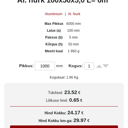
Al. nurk 100x50x5,0 L= 6m
Alumiinium
|
Al. Nurk
Max Pikkus
6000 mm
Laius (a)
100 mm
Paksus (b)
5 mm
Kõrgus (h)
50 mm
Meetri kaal
1 960 g
Pikkus:
mm
Kogus:
Kogukaal:
1.96
Kg
23.52
Tükihind:
€
0.65
Lõikuse hind:
€
24.17
Hind Kokku:
€
29.97
Hind Kokku km-ga:
€