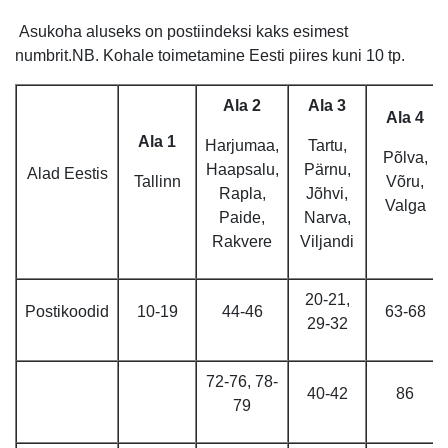
Asukoha aluseks on postiindeksi kaks esimest
numbrit.NB. Kohale toimetamine Eesti piires kuni 10 tp.
Ala 2
Ala 3
Ala 4
Ala 1
Harjumaa,
Tartu,
Põlva,
Haapsalu,
Pärnu,
Alad Eestis
Tallinn
Võru,
Rapla,
Jõhvi,
Valga
Paide,
Narva,
Rakvere
Viljandi
20-21,
Postikoodid
10-19
44-46
63-68
29-32
72-76, 78-
40-42
86
79