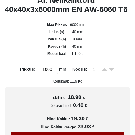
Al. Nelikanttoru
40x40x3x6000mm EN AW-6060 T6
Max Pikkus
6000 mm
Laius (a)
40 mm
Paksus (b)
3 mm
Kõrgus (h)
40 mm
Meetri kaal
1 190 g
Pikkus:
mm
Kogus:
Kogukaal:
1.19
Kg
18.90
Tükihind:
€
0.40
Lõikuse hind:
€
19.30
Hind Kokku:
€
23.93
Hind Kokku km-ga:
€