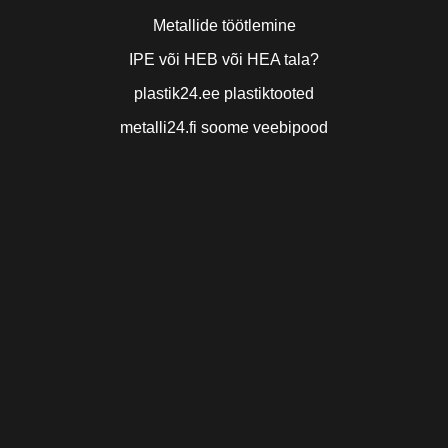
Metallide töötlemine
IPE või HEB või HEA tala?
plastik24.ee plastiktooted
metalli24.fi soome veebipood