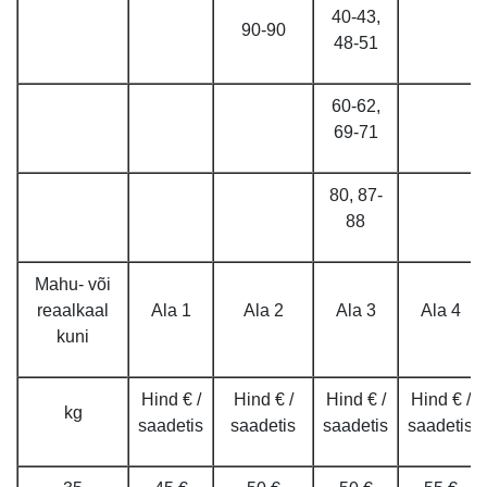
40-43,
90-90
48-51
60-62,
69-71
80, 87-
88
Mahu- või
reaalkaal
Ala 1
Ala 2
Ala 3
Ala 4
kuni
Hind € /
Hind € /
Hind € /
Hind € /
kg
saadetis
saadetis
saadetis
saadetis