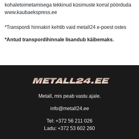
kohaletoimetamisega tekkinud küsimuste korral pöörduda
www.kaubaekspress.ee
*Transpordi hinnakiri kehtib vaid metall24 e-poest ostes
*Antud transpordihinnale lisandub käibemaks.
Metall, mis peab vastu ajale.
info@metall24.ee
Tel: +372 56 211 026
Ladu: +372 53 602 260