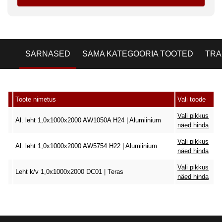
SARNASED
SAMA KATEGOORIA TOOTED
TRA
Toote nimetus
Vali toode
Vali pikkus
Al. leht 1,0x1000x2000 AW1050A H24 | Alumiinium
näed hinda
Vali pikkus
Al. leht 1,0x1000x2000 AW5754 H22 | Alumiinium
näed hinda
Vali pikkus
Leht k/v 1,0x1000x2000 DC01 | Teras
näed hinda