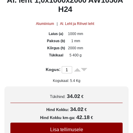
Al. leht 1,0x1000x2000 AW1050A
H24
Alumiinium
|
Al. Leht ja Rihvel leht
Laius (a)
1000 mm
Paksus (b)
1 mm
Kõrgus (h)
2000 mm
Tükikaal
5 400 g
Kogus:
Kogukaal:
5.4
Kg
34.02
Tükihind:
€
34.02
Hind Kokku:
€
42.18
Hind Kokku km-ga:
€
Lisa tellimusele